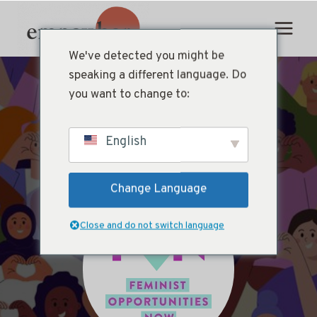
Ir
al
contenido
We've detected you might be
speaking a different language. Do
you want to change to:
English
Change Language
Close and do not switch language